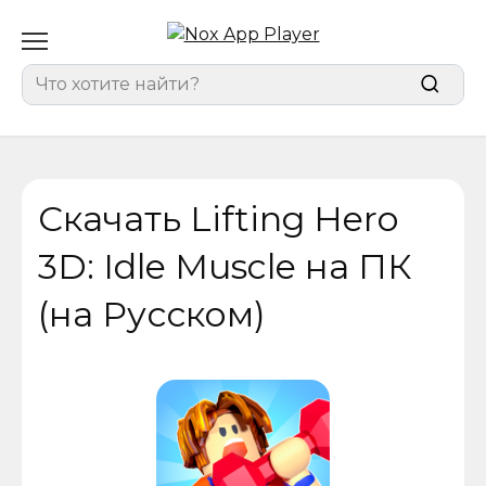
Перейти
к
содержанию
Search
for:
Скачать Lifting Hero
3D: Idle Muscle на ПК
(на Русском)