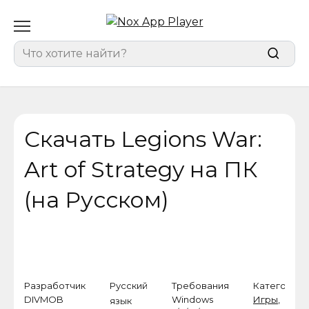
Перейти
к
содержанию
Search
for:
Скачать Legions War:
Art of Strategy на ПК
(на Русском)
Разработчик
Русский
Требования
Категория
DIVMOB
Windows
Игры
,
язык