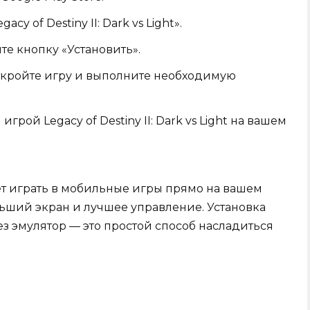
y of Destiny II: Dark vs Light».
е кнопку «Установить».
ткройте игру и выполните необходимую
грой Legacy of Destiny II: Dark vs Light на вашем
т играть в мобильные игры прямо на вашем
льший экран и лучшее управление. Установка
через эмулятор — это простой способ насладиться