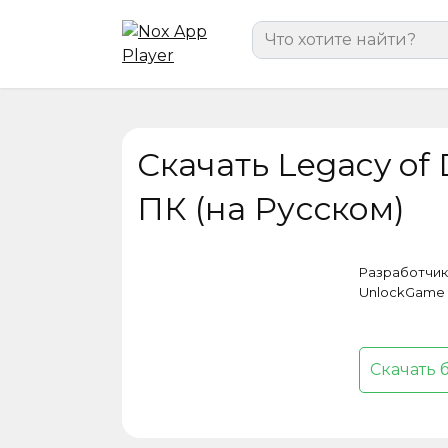
Перейти
Search
к
for:
содержанию
Скачать Legacy of D
ПК (на Русском)
Разработчик
UnlockGame
Скачать 