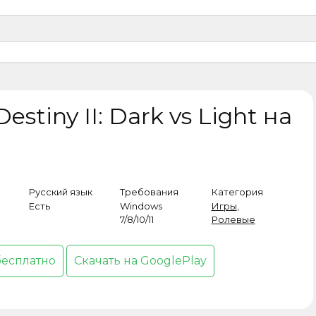
estiny II: Dark vs Light на
Русский язык
Требования
Категория
Есть
Windows
Игры
,
7/8/10/11
Ролевые
бесплатно
Скачать на GooglePlay