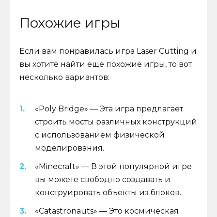
Похожие игры
Если вам понравилась игра Laser Cutting и
вы хотите найти еще похожие игры, то вот
несколько вариантов:
«Poly Bridge» — Эта игра предлагает
строить мосты различных конструкций
с использованием физической
моделирования.
«Minecraft» — В этой популярной игре
вы можете свободно создавать и
конструировать объекты из блоков.
«Catastronauts» — Это космическая