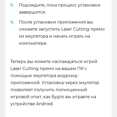
Подождите, пока процесс установки
завершится.
После установки приложения вы
сможете запустить Laser Cutting прямо
из эмулятора и начать играть на
компьютере.
Теперь вы можете наслаждаться игрой
Laser Cutting прямо на вашем ПК с
помощью эмулятора андроид-
приложений. Установка через эмулятор
позволяет получить полноценный
игровой опыт, как будто вы играете на
устройстве Android.