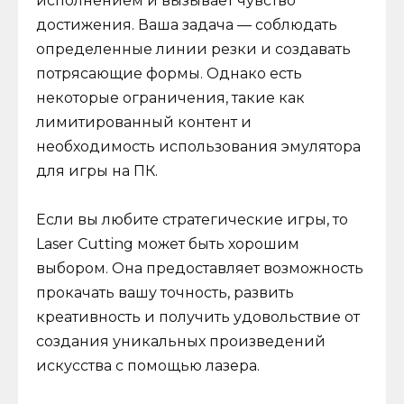
исполнением и вызывает чувство
достижения. Ваша задача — соблюдать
определенные линии резки и создавать
потрясающие формы. Однако есть
некоторые ограничения, такие как
лимитированный контент и
необходимость использования эмулятора
для игры на ПК.
Если вы любите стратегические игры, то
Laser Cutting может быть хорошим
выбором. Она предоставляет возможность
прокачать вашу точность, развить
креативность и получить удовольствие от
создания уникальных произведений
искусства с помощью лазера.