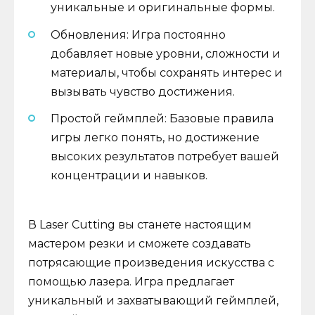
уникальные и оригинальные формы.
Обновления: Игра постоянно
добавляет новые уровни, сложности и
материалы, чтобы сохранять интерес и
вызывать чувство достижения.
Простой геймплей: Базовые правила
игры легко понять, но достижение
высоких результатов потребует вашей
концентрации и навыков.
В Laser Cutting вы станете настоящим
мастером резки и сможете создавать
потрясающие произведения искусства с
помощью лазера. Игра предлагает
уникальный и захватывающий геймплей,