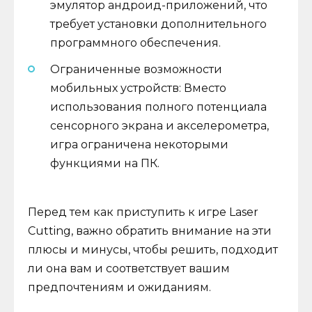
эмулятор андроид-приложений, что
требует установки дополнительного
программного обеспечения.
Ограниченные возможности
мобильных устройств: Вместо
использования полного потенциала
сенсорного экрана и акселерометра,
игра ограничена некоторыми
функциями на ПК.
Перед тем как приступить к игре Laser
Cutting, важно обратить внимание на эти
плюсы и минусы, чтобы решить, подходит
ли она вам и соответствует вашим
предпочтениям и ожиданиям.