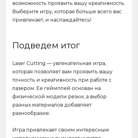
возможность проявить вашу креативность.
Выберите игру, которая больше всего вас
привлекает, и наслаждайтесь!
Подведем итог
Laser Cutting — увлекательная игра,
которая позволяет вам проявить вашу
точность и креативность при работе с
лазером. Ее геймплей основан на
физической модели резки, а выбор
разных материалов добавляет
разнообразие.
Игра привлекает своим интересным