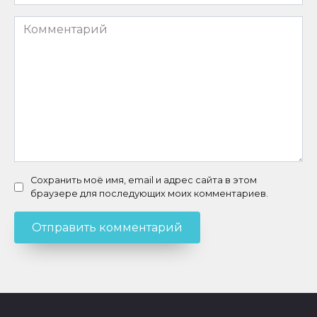
*
Комментарий
Сохранить моё имя, email и адрес сайта в этом
браузере для последующих моих комментариев.