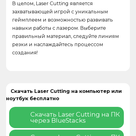
В целом, Laser Cutting является
захватывающей игрой с уникальным
геймплеем и возможностью развивать
навыки работы с лазером. Выберите
правильный материал, следуйте линиям
резки и наслаждайтесь процессом
создания!
Скачать Laser Cutting на компьютер или
ноутбук бесплатно
Скачать Laser Cutting на ПК
через BlueStacks