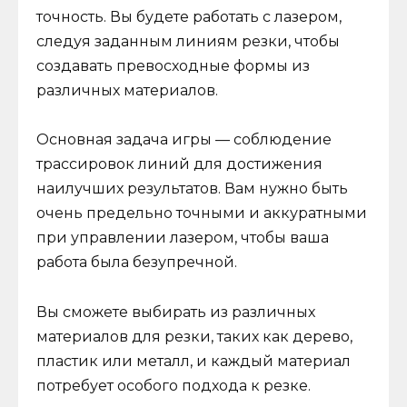
точность. Вы будете работать с лазером,
следуя заданным линиям резки, чтобы
создавать превосходные формы из
различных материалов.
Основная задача игры — соблюдение
трассировок линий для достижения
наилучших результатов. Вам нужно быть
очень предельно точными и аккуратными
при управлении лазером, чтобы ваша
работа была безупречной.
Вы сможете выбирать из различных
материалов для резки, таких как дерево,
пластик или металл, и каждый материал
потребует особого подхода к резке.