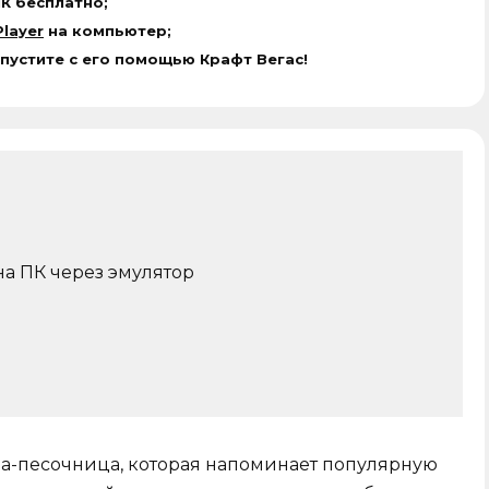
ПК бесплатно;
layer
на компьютер;
апустите с его помощью Крафт Вегас!
на ПК через эмулятор
да-песочница, которая напоминает популярную