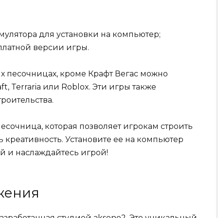
улятора для установки на компьютер;
латной версии игры.
х песочницах, кроме Крафт Вегас можно
t, Terraria или Roblox. Эти игры также
троительства.
есочница, которая позволяет игрокам строить
 креативность. Установите ее на компьютер
й и наслаждайтесь игрой!
жения
азработанная студией akseno2. Это уникальный