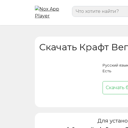
Перейти
Search
к
for:
содержанию
Скачать Крафт Вег
Русский язы
Есть
Скачать 
Для устан