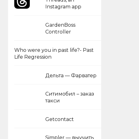
Instagram app
GardenBoss
Controller
Who were you in past life?- Past
Life Regression
Дельта — Фарватер
Ситимобил – заказ
такси
Getcontact
Simpler — выучить