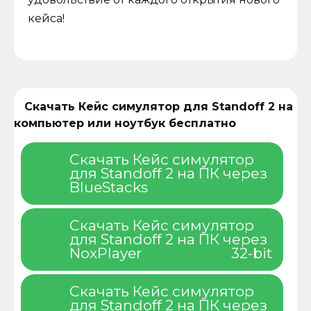
кейса!
Скачать Кейс симулятор для Standoff 2 на
компьютер или ноутбук бесплатно
Скачать Кейс симулятор
для Standoff 2 на ПК через
BlueStacks
Скачать Кейс симулятор
для Standoff 2 на ПК через
NoxPlayer
32-bit
Скачать Кейс симулятор
для Standoff 2 на ПК через