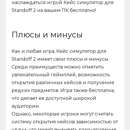
наслаждаться игрой Кейс симулятор для
Standoff 2 на вашем ПК бесплатно!
Плюсы и минусы
Как и любая игра, Кейс симулятор для
Standoff 2 имеет свои плюсы и минусы.
Среди преимуществ можно отметить
увлекательный геймплей, возможность
открытия различных кейсов и получения
редких предметов. Игра также бесплатна,
что делает ее доступной широкой
аудитории.
Однако, некоторые игроки могут считать
систему открытия кейсов зависимостью от
удачи, что может вызывать разочарование