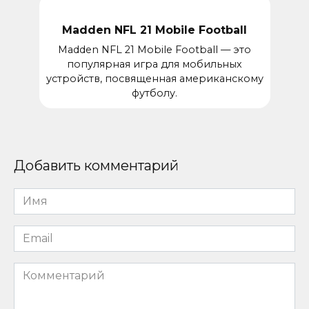
Madden NFL 21 Mobile Football
Madden NFL 21 Mobile Football — это
популярная игра для мобильных
устройств, посвященная американскому
футболу.
Добавить комментарий
Имя
*
Email
*
Комментарий