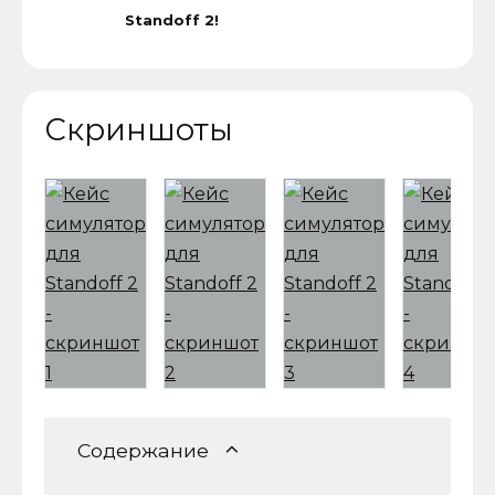
Standoff 2!
Скриншоты
Содержание