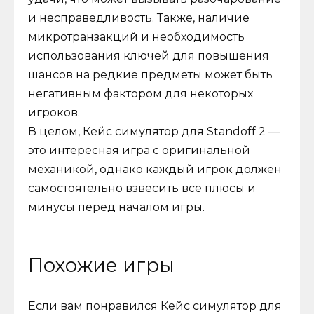
и несправедливость. Также, наличие
микротранзакций и необходимость
использования ключей для повышения
шансов на редкие предметы может быть
негативным фактором для некоторых
игроков.
В целом, Кейс симулятор для Standoff 2 —
это интересная игра с оригинальной
механикой, однако каждый игрок должен
самостоятельно взвесить все плюсы и
минусы перед началом игры.
Похожие игры
Если вам понравился Кейс симулятор для