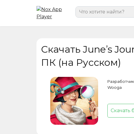
Перейти
Search
к
for:
содержанию
Скачать June’s Jou
ПК (на Русском)
Разработчик
Wooga
Скачать 