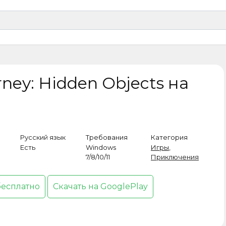
rney: Hidden Objects на
Русский язык
Требования
Категория
Есть
Windows
Игры
,
7/8/10/11
Приключения
бесплатно
Скачать на GooglePlay