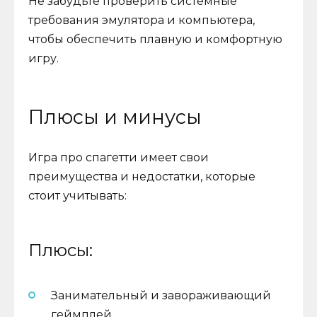
Не забудьте проверить системные
требования эмулятора и компьютера,
чтобы обеспечить плавную и комфортную
игру.
Плюсы и минусы
Игра про спагетти имеет свои
преимущества и недостатки, которые
стоит учитывать:
Плюсы:
Занимательный и завораживающий
геймплей.