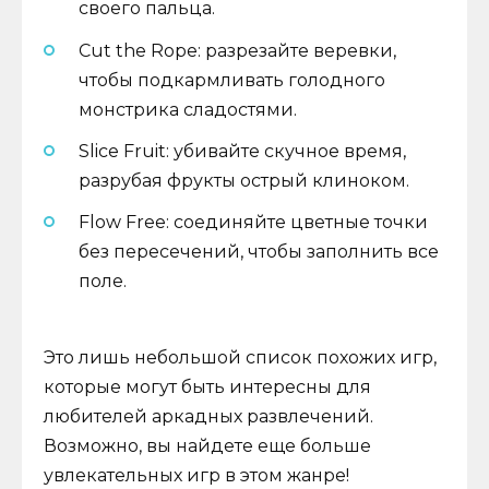
своего пальца.
Cut the Rope: разрезайте веревки,
чтобы подкармливать голодного
монстрика сладостями.
Slice Fruit: убивайте скучное время,
разрубая фрукты острый клиноком.
Flow Free: соединяйте цветные точки
без пересечений, чтобы заполнить все
поле.
Это лишь небольшой список похожих игр,
которые могут быть интересны для
любителей аркадных развлечений.
Возможно, вы найдете еще больше
увлекательных игр в этом жанре!