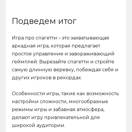
Подведем итог
Игра про спагетти – это захватывающая
аркадная игра, которая предлагает
простое управление и завораживающий
геймплей. Вырезайте спагетти и стройте
самую длинную веревку, побеждая себя и
других игроков в рекордах.
Особенности игры, такие как возможность
настройки сложности, многообразные
режимы игры и забавная атмосфера,
делают игру привлекательной для
широкой аудитории.