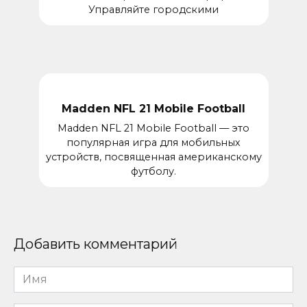
Управляйте городскими
Madden NFL 21 Mobile Football
Madden NFL 21 Mobile Football — это
популярная игра для мобильных
устройств, посвященная американскому
футболу.
Добавить комментарий
Имя
*