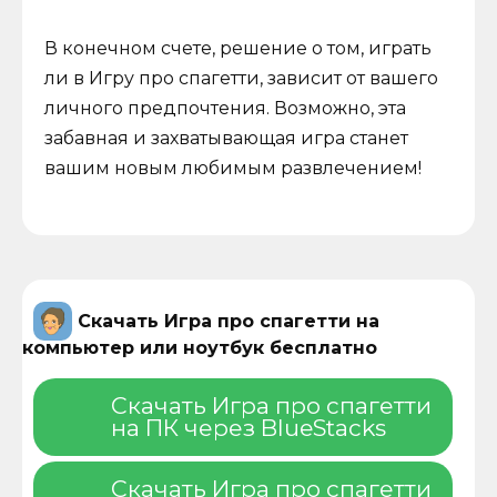
В конечном счете, решение о том, играть
ли в Игру про спагетти, зависит от вашего
личного предпочтения. Возможно, эта
забавная и захватывающая игра станет
вашим новым любимым развлечением!
Скачать Игра про спагетти на
компьютер или ноутбук бесплатно
Скачать Игра про спагетти
на ПК через BlueStacks
Скачать Игра про спагетти