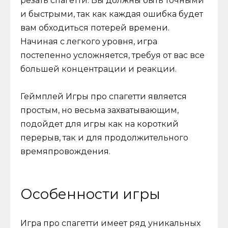
резать спагетти. Вы должны быть точными
и быстрыми, так как каждая ошибка будет
вам обходиться потерей времени.
Начиная с легкого уровня, игра
постепенно усложняется, требуя от вас все
большей концентрации и реакции.
Геймплей Игры про спагетти является
простым, но весьма захватывающим,
подойдет для игры как на короткий
перерыв, так и для продолжительного
времяпровождения.
Особенности игры
Игра про спагетти имеет ряд уникальных