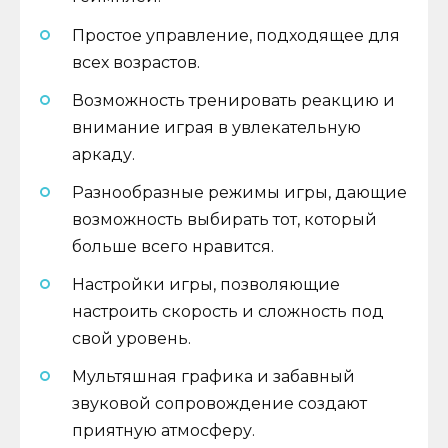
Простое управление, подходящее для
всех возрастов.
Возможность тренировать реакцию и
внимание играя в увлекательную
аркаду.
Разнообразные режимы игры, дающие
возможность выбирать тот, который
больше всего нравится.
Настройки игры, позволяющие
настроить скорость и сложность под
свой уровень.
Мультяшная графика и забавный
звуковой сопровождение создают
приятную атмосферу.