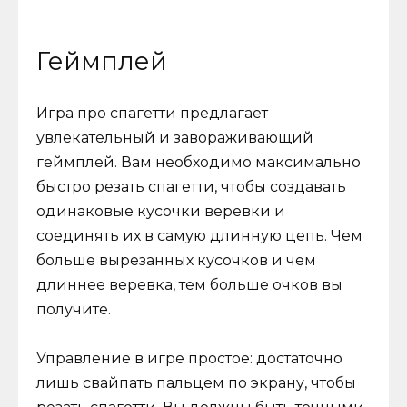
Геймплей
Игра про спагетти предлагает
увлекательный и завораживающий
геймплей. Вам необходимо максимально
быстро резать спагетти, чтобы создавать
одинаковые кусочки веревки и
соединять их в самую длинную цепь. Чем
больше вырезанных кусочков и чем
длиннее веревка, тем больше очков вы
получите.
Управление в игре простое: достаточно
лишь свайпать пальцем по экрану, чтобы