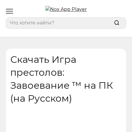
Перейти
к
содержанию
Search
for:
Скачать Игра
престолов:
Завоевание ™ на ПК
(на Русском)