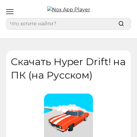
Перейти
к
содержанию
Search
for:
Скачать Hyper Drift! на
ПК (на Русском)