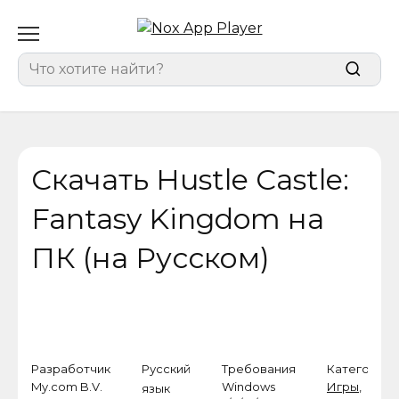
Перейти
к
содержанию
Search
for:
Скачать Hustle Castle:
Fantasy Kingdom на
ПК (на Русском)
Разработчик
Русский
Требования
Категория
My.com B.V.
Windows
Игры
,
язык