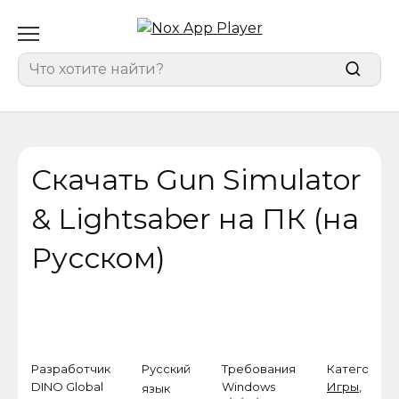
Перейти
к
содержанию
Search
for:
Скачать Gun Simulator
& Lightsaber на ПК (на
Русском)
Разработчик
Русский
Требования
Категория
DINO Global
Windows
Игры
,
язык