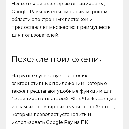
Несмотря на некоторые ограничения,
Google Pay является сильным игроком в
области электронных платежей и
предоставляет множество преимуществ
для пользователей.
Похожие приложения
На рынке существует несколько
альтернативных приложений, которые
также предлагают удобные функции для
безналичных платежей. BlueStacks — один
из самых популярных эмуляторов Android,
который позволяет установить и
использовать Google Pay на ПК.