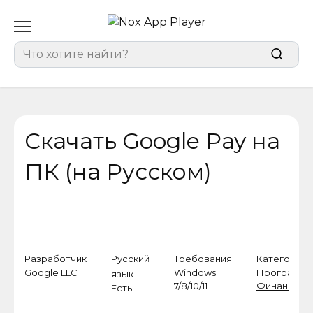
Перейти
к
содержанию
Search
for:
Скачать Google Pay на
ПК (на Русском)
Разработчик
Русский
Требования
Категория
Google LLC
Windows
Программ
язык
7/8/10/11
Финансы
Есть