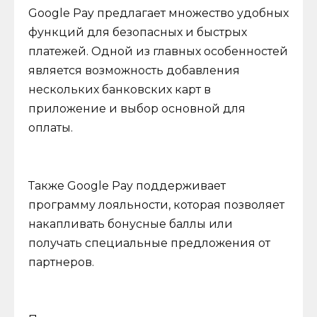
Google Pay предлагает множество удобных
функций для безопасных и быстрых
платежей. Одной из главных особенностей
является возможность добавления
нескольких банковских карт в
приложение и выбор основной для
оплаты.
Также Google Pay поддерживает
программу лояльности, которая позволяет
накапливать бонусные баллы или
получать специальные предложения от
партнеров.