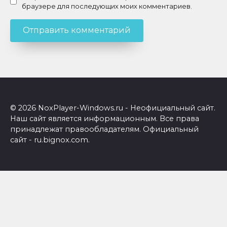
браузере для последующих моих комментариев.
© 2026 NoxPlayer-Windows.ru - Неофициальный сайт.
Наш сайт является информационным. Все права
принадлежат правообладателям. Официальный
сайт - ru.bignox.com.