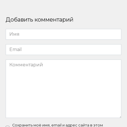
Добавить комментарий
Имя
*
Email
*
Комментарий
Сохранить моё имя, email и адрес сайта в этом