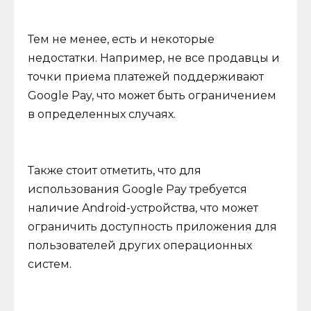
Тем не менее, есть и некоторые
недостатки. Например, не все продавцы и
точки приема платежей поддерживают
Google Pay, что может быть ограничением
в определенных случаях.
Также стоит отметить, что для
использования Google Pay требуется
наличие Android-устройства, что может
ограничить доступность приложения для
пользователей других операционных
систем.