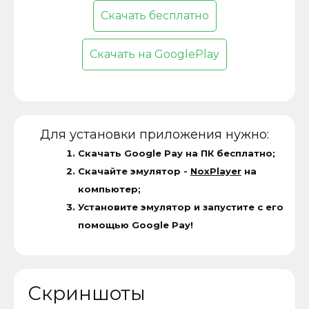
Скачать бесплатно
Скачать на GooglePlay
Для установки приложения нужно:
Скачать Google Pay на ПК бесплатно;
Скачайте эмулятор -
NoxPlayer
на
компьютер;
Установите эмулятор и запустите с его
помощью Google Pay!
Скриншоты