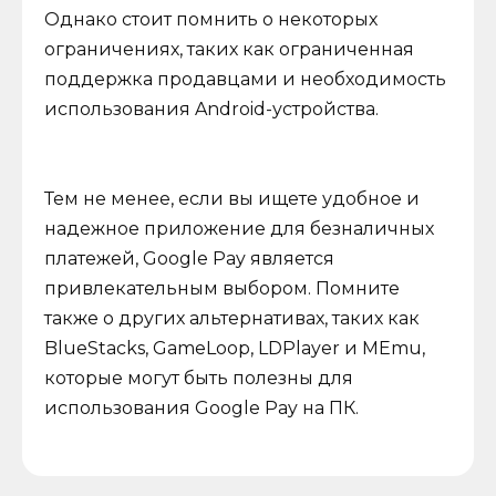
Однако стоит помнить о некоторых
ограничениях, таких как ограниченная
поддержка продавцами и необходимость
использования Android-устройства.
Тем не менее, если вы ищете удобное и
надежное приложение для безналичных
платежей, Google Pay является
привлекательным выбором. Помните
также о других альтернативах, таких как
BlueStacks, GameLoop, LDPlayer и MEmu,
которые могут быть полезны для
использования Google Pay на ПК.