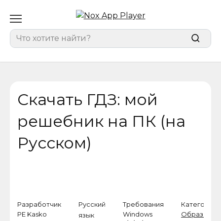
Перейти
к
содержанию
Search
for:
Скачать ГДЗ: мой
решебник на ПК (на
Русском)
Разработчик
Русский
Требования
Категория
PE Kasko
Windows
Образован
язык