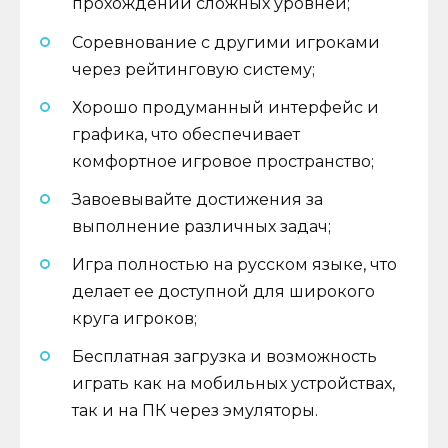
прохождении сложных уровней;
Соревнование с другими игроками
через рейтинговую систему;
Хорошо продуманный интерфейс и
графика, что обеспечивает
комфортное игровое пространство;
Завоевывайте достижения за
выполнение различных задач;
Игра полностью на русском языке, что
делает ее доступной для широкого
круга игроков;
Бесплатная загрузка и возможность
играть как на мобильных устройствах,
так и на ПК через эмуляторы.