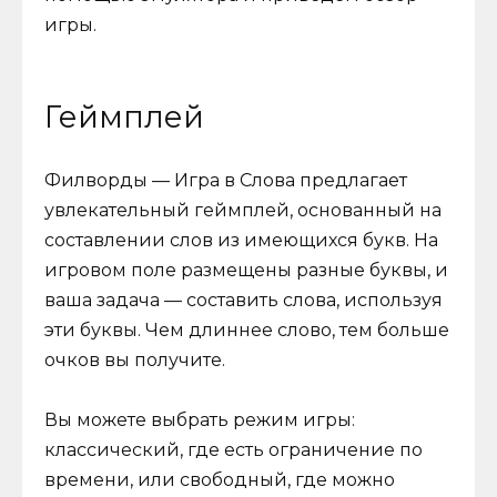
игры.
Геймплей
Филворды — Игра в Слова предлагает
увлекательный геймплей, основанный на
составлении слов из имеющихся букв. На
игровом поле размещены разные буквы, и
ваша задача — составить слова, используя
эти буквы. Чем длиннее слово, тем больше
очков вы получите.
Вы можете выбрать режим игры:
классический, где есть ограничение по
времени, или свободный, где можно