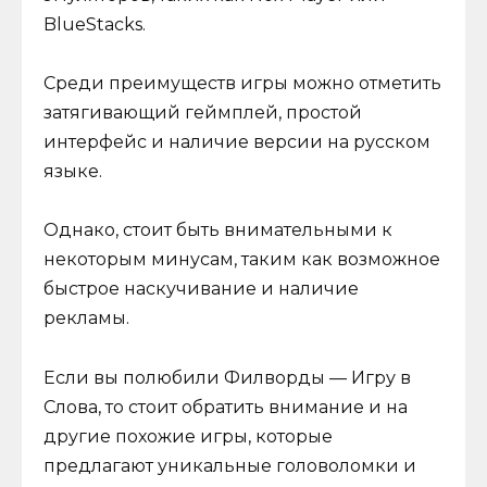
BlueStacks.
Среди преимуществ игры можно отметить
затягивающий геймплей, простой
интерфейс и наличие версии на русском
языке.
Однако, стоит быть внимательными к
некоторым минусам, таким как возможное
быстрое наскучивание и наличие
рекламы.
Если вы полюбили Филворды — Игру в
Слова, то стоит обратить внимание и на
другие похожие игры, которые
предлагают уникальные головоломки и