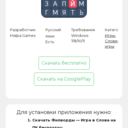
Разработчик
Русский
Требования
Категория
Malpa Games
Windows
Игры
,
язык
7/8/10/11
Словесные
Есть
игры
Скачать бесплатно
Скачать на GooglePlay
Для установки приложения нужно:
Скачать Филворды — Игра в Слова на
ПК бесплатно;