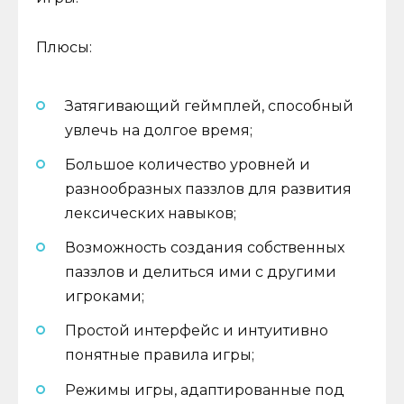
Плюсы:
Затягивающий геймплей, способный
увлечь на долгое время;
Большое количество уровней и
разнообразных паззлов для развития
лексических навыков;
Возможность создания собственных
паззлов и делиться ими с другими
игроками;
Простой интерфейс и интуитивно
понятные правила игры;
Режимы игры, адаптированные под