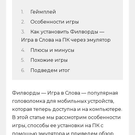
Геймплей
Особенности игры
Как установить Филворды —
Игра в Слова на ПК через эмулятор
Плюсы и минусы
Похожие игры
Подведем итог
Филворды — Игра в Слова — популярная
головоломка для мобильных устройств,
которая теперь доступна и на компьютере.
В этой статье мы рассмотрим особенности
игры, способы ее установки на ПК с
помощью эмулятора и приведем обзор