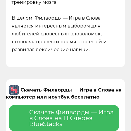
тренировку мозга.
В целом, Филворды — Игра в Слова
является интересным выбором для
любителей словесных головоломок,
позволяя провести время с пользой и
развивая лексические навыки.
Скачать Филворды — Игра в Слова на
компьютер или ноутбук бесплатно
Скачать Филворды — Игра
в Слова на ПК через
BlueStacks