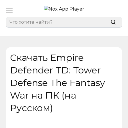
Перейти
к
содержанию
Search
for:
Скачать Empire
Defender TD: Tower
Defense The Fantasy
War на ПК (на
Русском)