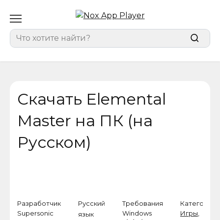
Перейти
к
содержанию
Search
for:
Скачать Elemental
Master на ПК (на
Русском)
Разработчик
Русский
Требования
Категория
Supersonic
Windows
Игры
,
язык