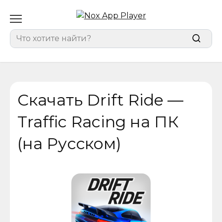
Перейти
к
содержанию
Search
for:
Скачать Drift Ride —
Traffic Racing на ПК
(на Русском)