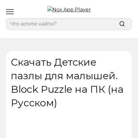
Перейти
к
содержанию
Search
for:
Скачать Детские
пазлы для малышей.
Block Puzzle на ПК (на
Русском)