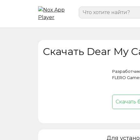
Перейти
Search
к
for:
содержанию
Скачать Dear My C
Разработчик
FLERO Game
Скачать 
Для устан