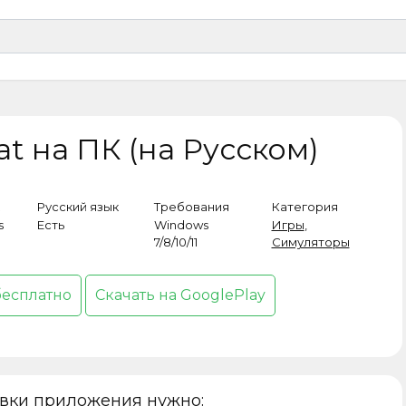
at на ПК (на Русском)
Русский язык
Требования
Категория
s
Есть
Windows
Игры
,
7/8/10/11
Симуляторы
бесплатно
Скачать на GooglePlay
овки приложения нужно: