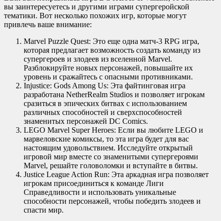
вы заинтересуетесь и другими играми супергеройской
тематики. Вот несколько похожих игр, которые могут
привлечь ваше внимание:
Marvel Puzzle Quest: Это еще одна матч-3 RPG игра,
которая предлагает возможность создать команду из
супергероев и злодеев из вселенной Marvel.
Разблокируйте новых персонажей, повышайте их
уровень и сражайтесь с опасными противниками.
Injustice: Gods Among Us: Эта файтинговая игра
разработана NetherRealm Studios и позволяет игрокам
сразиться в эпических битвах с использованием
различных способностей и сверхспособностей
знаменитых персонажей DC Comics.
LEGO Marvel Super Heroes: Если вы любите LEGO и
марвеловские комиксы, то эта игра будет для вас
настоящим удовольствием. Исследуйте открытый
игровой мир вместе со знаменитыми супергероями
Marvel, решайте головоломки и вступайте в битвы.
Justice League Action Run: Эта аркадная игра позволяет
игрокам присоединиться к команде Лиги
Справедливости и использовать уникальные
способности персонажей, чтобы победить злодеев и
спасти мир.