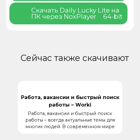
Скачать Daily Lucky Lite на
ПК через NoxPlayer
64-bit
Сейчас также скачивают
Работа, вакансии и быстрый поиск
работы – Worki
Работа, вакансии и быстрый поиск
работы – всегда актуальные темы для
многих людей. В современном мире