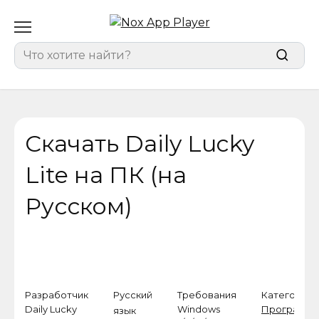
Перейти
к
содержанию
Search
for:
Скачать Daily Lucky
Lite на ПК (на
Русском)
Разработчик
Русский
Требования
Категория
Daily Lucky
Windows
Программ
язык