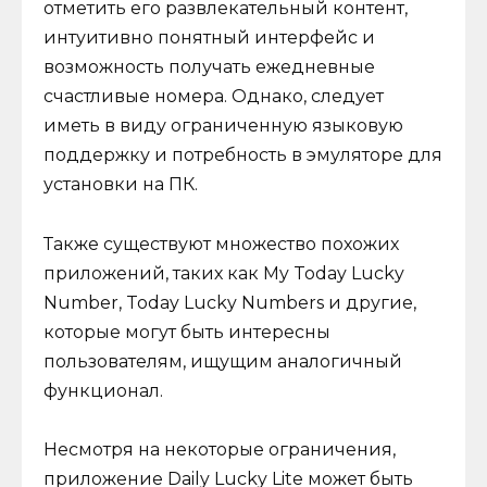
отметить его развлекательный контент,
интуитивно понятный интерфейс и
возможность получать ежедневные
счастливые номера. Однако, следует
иметь в виду ограниченную языковую
поддержку и потребность в эмуляторе для
установки на ПК.
Также существуют множество похожих
приложений, таких как My Today Lucky
Number, Today Lucky Numbers и другие,
которые могут быть интересны
пользователям, ищущим аналогичный
функционал.
Несмотря на некоторые ограничения,
приложение Daily Lucky Lite может быть