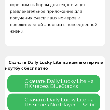
хорошим выбором для тех, кто ищет
развлекательное приложение для
получения счастливых номеров и
положительной энергии в повседневной
жизни.
Скачать Daily Lucky Lite на компьютер или
ноутбук бесплатно
Скачать Daily Lucky Lite на
ПК через BlueStacks
Скачать Daily Lucky Lite на
ПК через NoxPlayer
32-bit