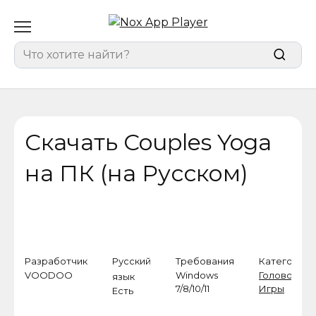
Перейти
к
содержанию
Search
for:
Скачать Couples Yoga
на ПК (на Русском)
Разработчик
Русский
Требования
Категория
VOODOO
Windows
Головолом
язык
7/8/10/11
Игры
Есть