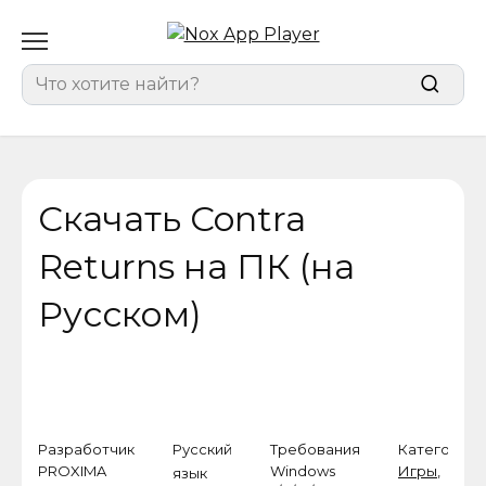
Перейти
к
содержанию
Search
for:
Скачать Contra
Returns на ПК (на
Русском)
Разработчик
Русский
Требования
Категория
PROXIMA
Windows
Игры
,
язык