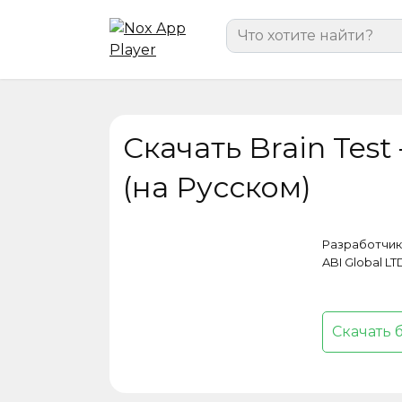
Перейти
Search
к
for:
содержанию
Скачать Brain Tes
(на Русском)
Разработчик
ABI Global LT
Скачать 