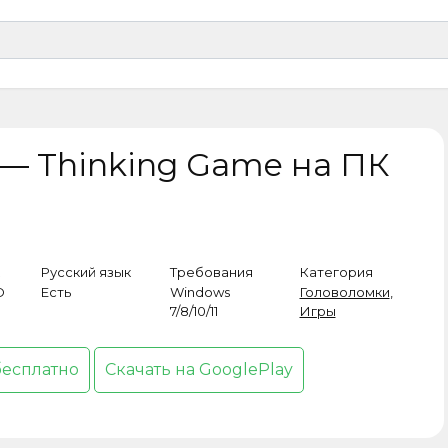
t — Thinking Game на ПК
Русский язык
Требования
Категория
D
Есть
Windows
Головоломки
,
7/8/10/11
Игры
бесплатно
Скачать на GooglePlay