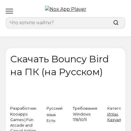
Перейти
к
содержанию
Search
for:
Скачать Bouncy Bird
на ПК (на Русском)
Разработчик
Русский
Требования
Категория
Kooapps
Windows
Игры
,
язык
Games | Fun
7/8/10/11
Казуальные
Есть
Arcade and
Casual Action