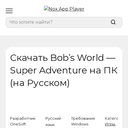
Перейти
к
содержанию
Search
for:
Скачать Bob’s World —
Super Adventure на ПК
(на Русском)
Разработчик
Русский
Требования
Категория
OneSoft
Windows
Игры
,
язык