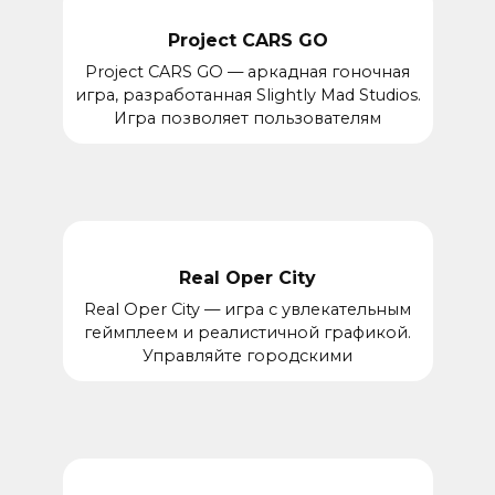
Project CARS GO
Project CARS GO — аркадная гоночная
игра, разработанная Slightly Mad Studios.
Игра позволяет пользователям
Real Oper City
Real Oper City — игра с увлекательным
геймплеем и реалистичной графикой.
Управляйте городскими