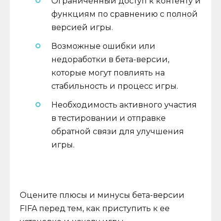
Ограниченный доступ к контенту и
функциям по сравнению с полной
версией игры.
Возможные ошибки или
недоработки в бета-версии,
которые могут повлиять на
стабильность и процесс игры.
Необходимость активного участия
в тестировании и отправке
обратной связи для улучшения
игры.
Оцените плюсы и минусы бета-версии
FIFA перед тем, как приступить к ее