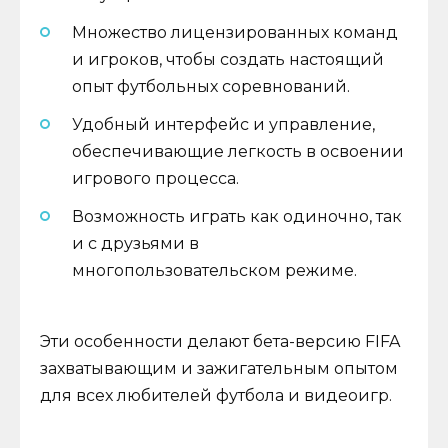
Множество лицензированных команд
и игроков, чтобы создать настоящий
опыт футбольных соревнований.
Удобный интерфейс и управление,
обеспечивающие легкость в освоении
игрового процесса.
Возможность играть как одиночно, так
и с друзьями в
многопользовательском режиме.
Эти особенности делают бета-версию FIFA
захватывающим и зажигательным опытом
для всех любителей футбола и видеоигр.