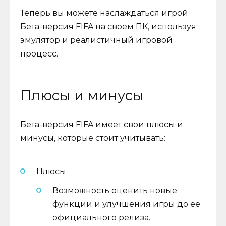
Теперь вы можете наслаждаться игрой
Бета-версия FIFA на своем ПК, используя
эмулятор и реалистичный игровой
процесс.
Плюсы и минусы
Бета-версия FIFA имеет свои плюсы и
минусы, которые стоит учитывать:
Плюсы:
Возможность оценить новые
функции и улучшения игры до ее
официального релиза.