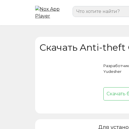
Перейти
Search
к
for:
содержанию
Скачать Anti-theft
Разработчик
Yudesher
Скачать 
Для устан