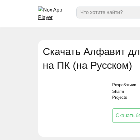
Перейти
Search
к
for:
содержанию
Скачать Алфавит для
на ПК (на Русском)
Разработчик
Sharm
Projects
Скачать б