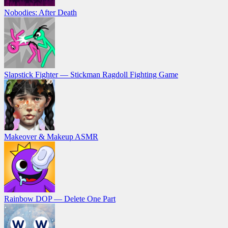
Nobodies: After Death
Slapstick Fighter — Stickman Ragdoll Fighting Game
Makeover & Makeup ASMR
Rainbow DOP — Delete One Part