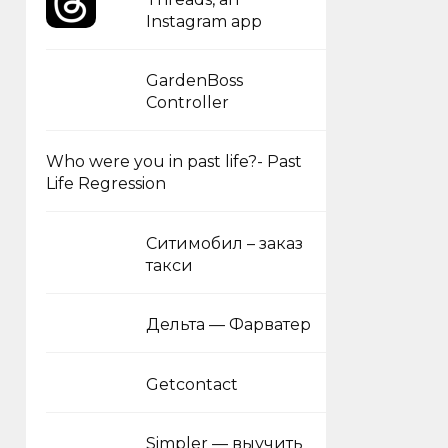
Instagram app
GardenBoss
Controller
Who were you in past life?- Past
Life Regression
Ситимобил – заказ
такси
Дельта — Фарватер
Getcontact
Simpler — выучить