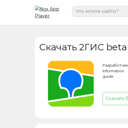
Перейти
Search
к
for:
содержанию
Скачать 2ГИС beta
Разработчик
Information
guide
Скачать 