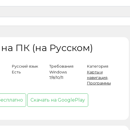
 на ПК (на Русском)
Русский язык
Требования
Категория
Есть
Windows
Карты и
7/8/10/11
навигация
,
Программы
бесплатно
Скачать на GooglePlay