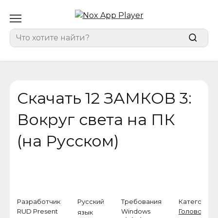
Перейти
к
содержанию
Search
for:
Скачать 12 ЗАМКОВ 3:
Вокруг света на ПК
(на Русском)
Разработчик
Русский
Требования
Категория
RUD Present
Windows
Головолом
язык